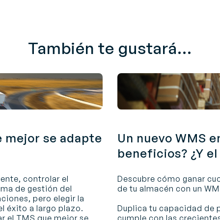
También te gustará...
e mejor se adapte
Un nuevo WMS en
beneficios? ¿Y el
nte, controlar el
Descubre cómo ganar cuo
ema de gestión del
de tu almacén con un WM
iones, pero elegir la
l éxito a largo plazo.
Duplica tu capacidad de p
ar el TMS que mejor se
cumple con las crecientes