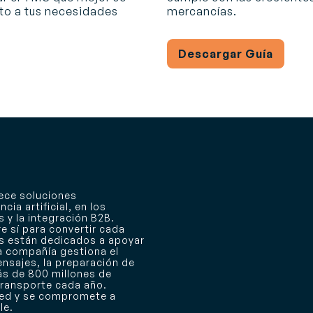
to a tus necesidades
mercancías.
Descargar Guía
rece soluciones
cia artificial, en los
 y la integración B2B.
e sí para convertir cada
os están dedicados a apoyar
a compañía gestiona el
nsajes, la preparación de
ás de 800 millones de
transporte cada año.
 red y se compromete a
le.