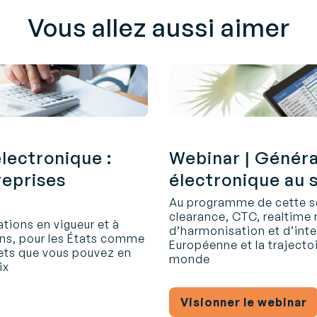
Vous allez aussi aimer
électronique :
Webinar | Général
reprises
électronique au s
Au programme de cette se
clearance, CTC, realtime
ions en vigueur et à
d’harmonisation et d’inter
tions, pour les États comme
Européenne et la trajectoi
rets que vous pouvez en
monde
ix
Visionner le webinar