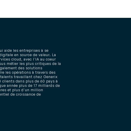
i aide les entreprises à se
igitale en source de valeur. La
rvices cloud, avec l'IA au coeur
sus métier les plus critiques de la
également des solutions
dre les opérations à travers des
talents travaillant chez Generix
 clients dans plus de 60 pays à
que année plus de 17 milliards de
res et plus d'un million
entiel de croissance de